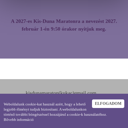
A 2027-es Kis-Duna Maratonra a nevezést 2027.
február 1-én 9:50 órakor nyitjuk meg.
kisdunamaraton(kukac)gmail.com
Ráckeve4 Szabadidősport Egyesület
ELFOGADOM
Weboldalunk cookie-kat használ azért, hogy a lehető
legjobb élményt tudjuk biztosítani. A weboldalunkon
történő további böngészéssel hozzájárul a cookie-k használatéhoz.
Bővebb információ