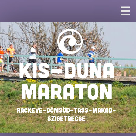
KIS-DUNA
MARATON
Ráckeve–Dömsöd–Tass–Makád–
Szigetbecse