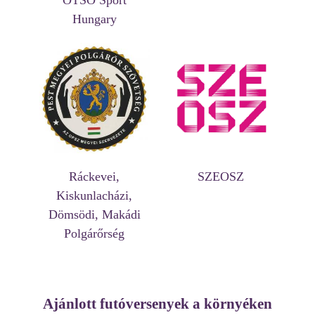
OTSO Sport
Hungary
Ráckevei,
SZEOSZ
Kiskunlacházi,
Dömsödi, Makádi
Polgárőrség
Ajánlott futóversenyek a környéken