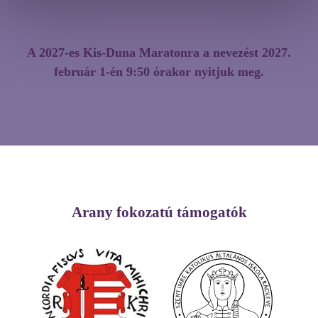
A 2027-es Kis-Duna Maratonra a nevezést 2027.
február 1-én 9:50 órakor nyitjuk meg.
Arany fokozatú támogatók