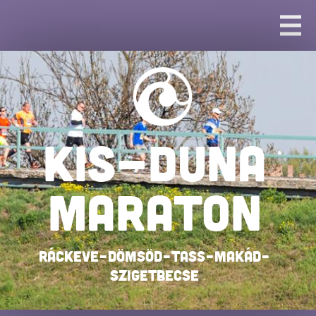
KIS-DUNA
MARATON
Ráckeve–Dömsöd–Tass–Makád–
Szigetbecse