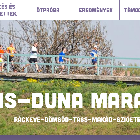
ÉS ÉS
ÖTPRÓBA
EREDMÉNYEK
TÁMO
ETTEK
IS-DUNA MAR
Ráckeve–Dömsöd–Tass–Makád–Sziget