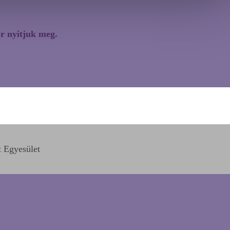
r nyitjuk meg.
 Egyesület