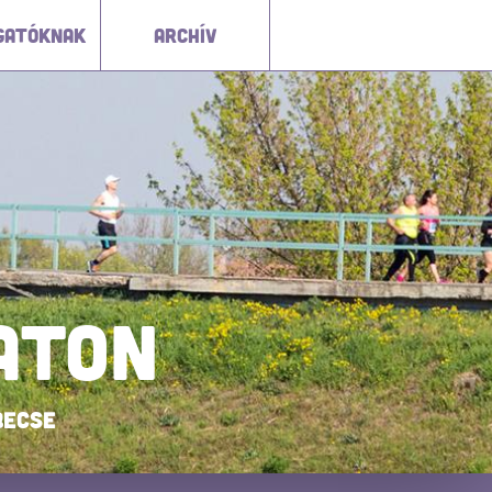
GATÓKNAK
ARCHÍV
ATON
becse