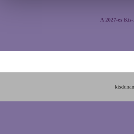
A 2027-es Kis
kisduna