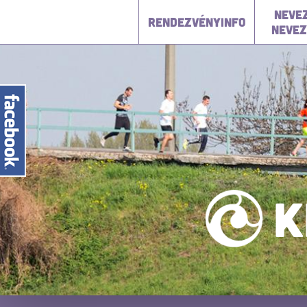
NEVEZ
RENDEZVÉNYINFO
NEVEZ
K