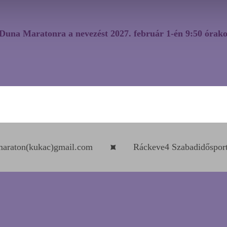
-Duna Maratonra a nevezést 2027. február 1-én 9:50 órako
maraton(kukac)gmail.com
Ráckeve4 Szabadidősport