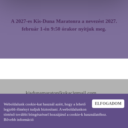
A 2027-es Kis-Duna Maratonra a nevezést 2027.
február 1-én 9:50 órakor nyitjuk meg.
kisdunamaraton(kukac)gmail.com
Ráckeve4 Szabadidősport Egyesület
ELFOGADOM
Weboldalunk cookie-kat használ azért, hogy a lehető
legjobb élményt tudjuk biztosítani. A weboldalunkon
történő további böngészéssel hozzájárul a cookie-k használatéhoz.
Bővebb információ