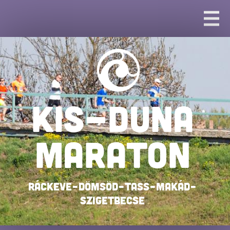
KIS-DUNA
MARATON
Ráckeve–Dömsöd–Tass–Makád–
Szigetbecse